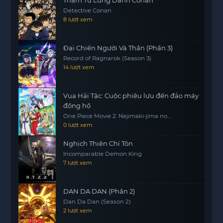
mạn, đây là lựa chọn phù hợp cho khán giả yêu
Detective Conan
thích thể loại romance, slice of life trong thế giới
8 lượt xem
anime
. Bạn có thể theo dõi trọn bộ tại
anime
vietsub mới nhất
với chất lượng Full HD và cập
Đại Chiến Người Và Thần (Phần 3)
nhật nhanh các tập mới.
Record of Ragnarok (Season 3)
14 lượt xem
Vua Hải Tặc: Cuộc phiêu lưu đến đảo máy
đồng hồ
One Piece Movie 2: Nejimaki-jima no
Daibouken, One Piece: Nejimakijima no
0 lượt xem
Bouken, One Piece: Nejimaki Shima no
Bouken
Nghịch Thiên Chí Tôn
Incomparable Demon King
7 lượt xem
DAN DA DAN (Phần 2)
Dan Da Dan (Season 2)
2 lượt xem