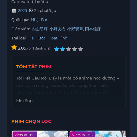
Captivated, by You
2025
24 phút/tập
Quốc gia:
Nhật Bản
Diễn viên:
内山昂輝
小野友樹
小野賢章
岡本信彦
Thể loại:
Hài Hước
,
Hoạt Hình
2.05
/
1
đánh giá
5
TÓM TẮT PHIM
Tôi Kết Cậu Rồi Đấy
là một bộ anime học đường –
tình cảm mang màu sắc tươi sáng, hài hước
nhưng cũng không kém phần ngọt ngào. Câu
chuyện xoay quanh một cô nàng cá tính, thẳng
Mở rộng...
thắn và luôn chủ động trong tình cảm. Ngay từ
lần đầu chạm mặt nam chính – một chàng trai có
PHIM CHỌN LỌC
phần lạnh lùng và khó gần – cô đã không ngần
ngại thừa nhận cảm xúc của mình.
Vietsub - HD
Vietsub - HD
Viet