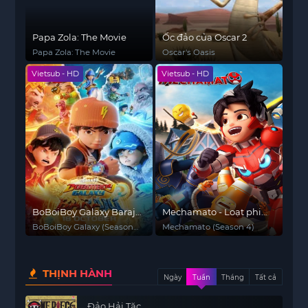
Papa Zola: The Movie
Ốc đảo của Oscar 2
Papa Zola: The Movie
Oscar's Oasis
Vietsub - HD
Vietsub - HD
BoBoiBoy Galaxy Baraju
Mechamato - Loạt phim
(Phần 5)
hoạt hình (Phần 4)
BoBoiBoy Galaxy (Season
Mechamato (Season 4)
5)
THỊNH HÀNH
Ngày
Tuần
Tháng
Tất cả
Đảo Hải Tặc