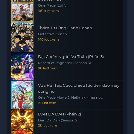
One Piece (Luffy)
481 lượt xem
Thám Tử Lừng Danh Conan
Detective Conan
140 lượt xem
Đại Chiến Người Và Thần (Phần 3)
Record of Ragnarok (Season 3)
96 lượt xem
Vua Hải Tặc: Cuộc phiêu lưu đến đảo máy
đồng hồ
One Piece Movie 2: Nejimaki-jima no
Daibouken, One Piece: Nejimakijima no
15 lượt xem
Bouken, One Piece: Nejimaki Shima no
Bouken
DAN DA DAN (Phần 2)
Dan Da Dan (Season 2)
35 lượt xem