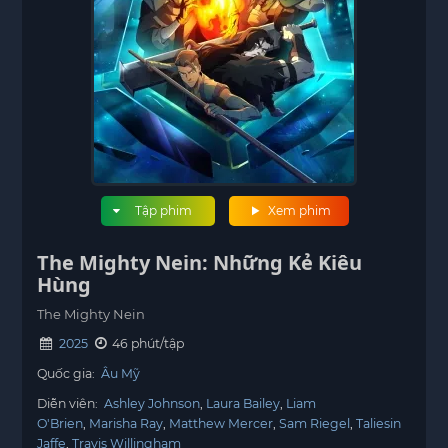
Tập phim
Xem phim
The Mighty Nein: Những Kẻ Kiêu
Hùng
The Mighty Nein
2025
46 phút/tập
Quốc gia:
Âu Mỹ
Diễn viên:
Ashley Johnson
Laura Bailey
Liam
O'Brien
Marisha Ray
Matthew Mercer
Sam Riegel
Taliesin
Jaffe
Travis Willingham