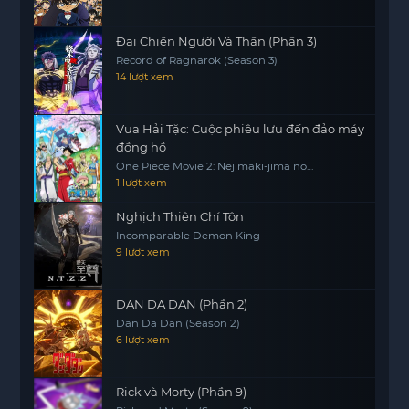
Đại Chiến Người Và Thần (Phần 3)
Record of Ragnarok (Season 3)
14 lượt xem
Vua Hải Tặc: Cuộc phiêu lưu đến đảo máy
đồng hồ
One Piece Movie 2: Nejimaki-jima no
Daibouken, One Piece: Nejimakijima no
1 lượt xem
Bouken, One Piece: Nejimaki Shima no
Bouken
Nghịch Thiên Chí Tôn
Incomparable Demon King
9 lượt xem
DAN DA DAN (Phần 2)
Dan Da Dan (Season 2)
6 lượt xem
Rick và Morty (Phần 9)