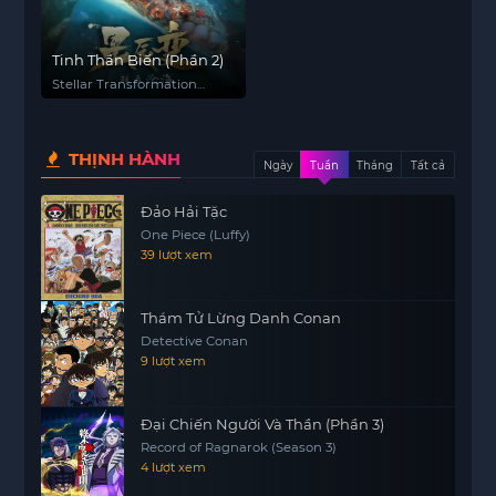
Tinh Thần Biến (Phần 2)
Stellar Transformation
(Season 2)
THỊNH HÀNH
Ngày
Tuần
Tháng
Tất cả
Đảo Hải Tặc
One Piece (Luffy)
39 lượt xem
Thám Tử Lừng Danh Conan
Detective Conan
9 lượt xem
Đại Chiến Người Và Thần (Phần 3)
Record of Ragnarok (Season 3)
4 lượt xem