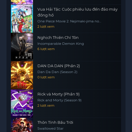
Vua Hải Tặc: Cuộc phiêu lưu đến đảo máy
đồng hồ
One Piece Movie 2: Nejimaki-jima no
Daibouken, One Piece: Nejimakijima no
2 lượt xem
Bouken, One Piece: Nejimaki Shima no
Bouken
Nghịch Thiên Chí Tôn
Incomparable Demon King
6 lượt xem
DAN DA DAN (Phần 2)
Dan Da Dan (Season 2)
0 lượt xem
Rick và Morty (Phần 9)
Rick and Morty (Season 9)
2 lượt xem
Thôn Tính Bầu Trời
Swallowed Star