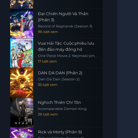
Đại Chiến Người Và Thần
(Phần 3)
Record of Ragnarok (Season 3)
96 lượt xem
Vua Hải Tặc: Cuộc phiêu lưu
đến đảo máy đồng hồ
One Piece Movie 2: Nejimaki-jima
no Daibouken, One Piece:
17 lượt xem
Nejimakijima no Bouken, One
Piece: Nejimaki Shima no Bouken
DAN DA DAN (Phần 2)
Dan Da Dan (Season 2)
35 lượt xem
Nghịch Thiên Chí Tôn
Incomparable Demon King
29 lượt xem
Rick và Morty (Phần 9)