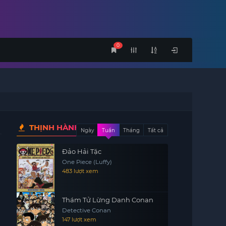
0
THỊNH HÀNH
Ngày
Tuần
Tháng
Tất cả
Đảo Hải Tặc
One Piece (Luffy)
483 lượt xem
Thám Tử Lừng Danh Conan
Detective Conan
147 lượt xem