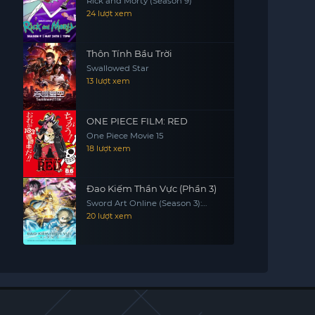
Rick and Morty (Season 9)
24 lượt xem
Thôn Tính Bầu Trời
Swallowed Star
13 lượt xem
ONE PIECE FILM: RED
One Piece Movie 15
18 lượt xem
Đao Kiếm Thần Vực (Phần 3)
Sword Art Online (Season 3):
Alicization & War Of Underworld
20 lượt xem