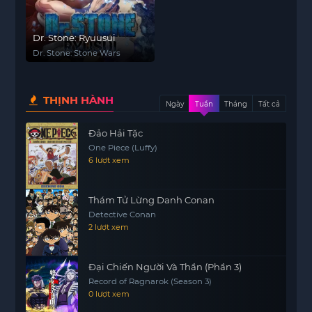
Dr. Stone: Ryuusui
Dr. Stone: Stone Wars
THỊNH HÀNH
Ngày
Tuần
Tháng
Tất cả
Đảo Hải Tặc
One Piece (Luffy)
6 lượt xem
Thám Tử Lừng Danh Conan
Detective Conan
2 lượt xem
Đại Chiến Người Và Thần (Phần 3)
Record of Ragnarok (Season 3)
0 lượt xem