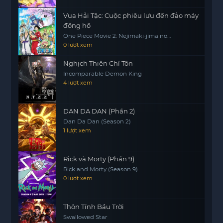
Vua Hải Tặc: Cuộc phiêu lưu đến đảo máy
đồng hồ
One Piece Movie 2: Nejimaki-jima no
Daibouken, One Piece: Nejimakijima no
0 lượt xem
Bouken, One Piece: Nejimaki Shima no
Bouken
Nghịch Thiên Chí Tôn
Incomparable Demon King
4 lượt xem
DAN DA DAN (Phần 2)
Dan Da Dan (Season 2)
1 lượt xem
Rick và Morty (Phần 9)
Rick and Morty (Season 9)
0 lượt xem
Thôn Tính Bầu Trời
Swallowed Star