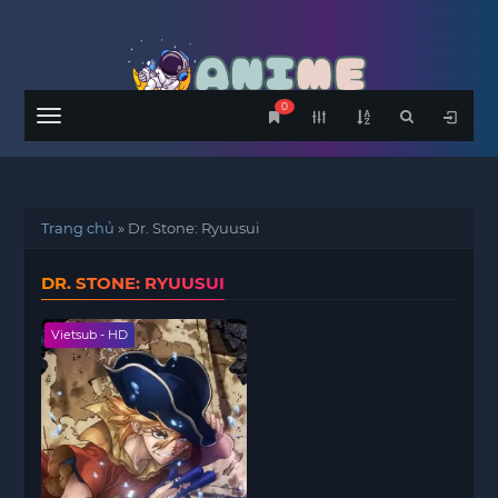
0
Menu
Trang chủ
»
Dr. Stone: Ryuusui
DR. STONE: RYUUSUI
Vietsub - HD