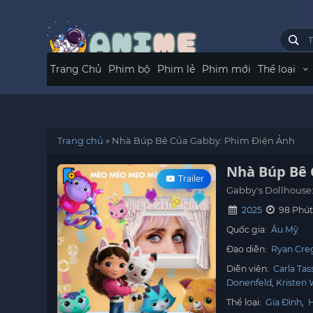
Trang Chủ
Phim bộ
Phim lẻ
Phim mới
Thể loại
Trang chủ
»
Nhà Búp Bê Của Gabby: Phim Điện Ảnh
Nhà Búp Bê 
Trailer
Gabby's Dollhouse
2025
98 Phú
Quốc gia:
Âu Mỹ
Đạo diễn:
Ryan Cre
Diễn viên:
Carla Tas
Donenfeld
Kristen 
Thể loại:
Gia Đình
,