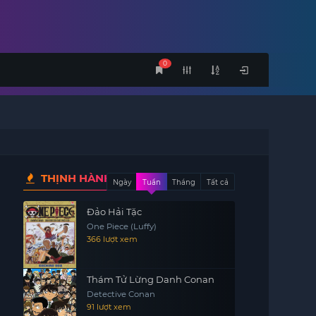
0
THỊNH HÀNH
Ngày
Tuần
Tháng
Tất cả
Đảo Hải Tặc
One Piece (Luffy)
366 lượt xem
Thám Tử Lừng Danh Conan
Detective Conan
91 lượt xem