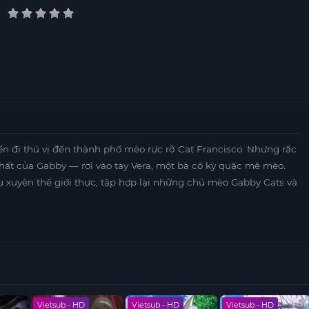
n đi thú vị đến thành phố mèo rực rỡ Cat Francisco. Nhưng rắc
nhất của Gabby — rơi vào tay Vera, một bà cô kỳ quặc mê mèo.
u xuyên thế giới thực, tập hợp lại những chú mèo Gabby Cats và
Vietsub - HD
Vietsub - HD
Vietsub - HD