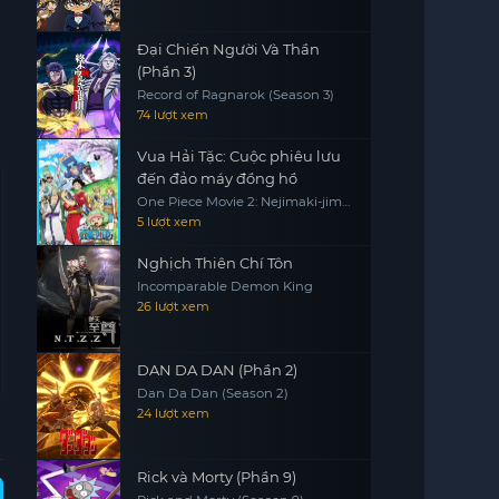
Đại Chiến Người Và Thần
(Phần 3)
Record of Ragnarok (Season 3)
74 lượt xem
Vua Hải Tặc: Cuộc phiêu lưu
đến đảo máy đồng hồ
One Piece Movie 2: Nejimaki-jima
no Daibouken, One Piece:
5 lượt xem
Nejimakijima no Bouken, One
Piece: Nejimaki Shima no Bouken
Nghịch Thiên Chí Tôn
Incomparable Demon King
26 lượt xem
DAN DA DAN (Phần 2)
Dan Da Dan (Season 2)
24 lượt xem
Rick và Morty (Phần 9)
Vietsub - HD
Vietsub - HD
Vietsub - HD
Vie