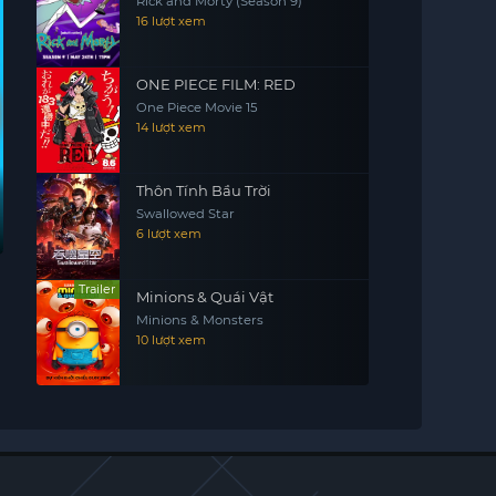
Rick and Morty (Season 9)
16 lượt xem
ONE PIECE FILM: RED
One Piece Movie 15
14 lượt xem
Thôn Tính Bầu Trời
Swallowed Star
Hòn Đảo Của Các
Vương Giả Thiên
Tiểu Thư Tham Ăn
Bá
6 lượt xem
Hình Dạng
Hạ (Mùa 6)
Và Công Tước Ma
Thầ
Shape Island
Kingdom (Season
Pass the Monster
Apo
6)
Meat, Milady!
(Se
Cà Rồng
Trailer
Minions & Quái Vật
Minions & Monsters
10 lượt xem