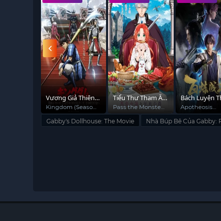
o Của Các
Vương Giả Thiên
Tiểu Thư Tham Ăn
Bách Luyện 
ạng
Hạ (Mùa 6)
Và Công Tước Ma
Thần (Phần 2
sland
Kingdom (Season
Pass the Monster
Apotheosis
6)
Meat, Milady!
(Season 2)
Cà Rồng
Gabby's Dollhouse: The Movie
Nhà Búp Bê Của Gabby: 