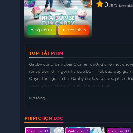
0
/
0
đánh giá
5
Tập phim
Xem phim
TÓM TẮT PHIM
Gabby cùng bà ngoại Gigi lên đường cho một chuyế
rối ập đến khi ngôi nhà búp bê — vật báu quý giá 
Quyết tâm giành lại, Gabby bước vào cuộc phiêu lư
cứu ngôi nhà búp bê trước khi quá muộn.
Mở rộng...
PHIM CHỌN LỌC
 - HD
Vietsub - HD
Vietsub - HD
Vietsub - HD