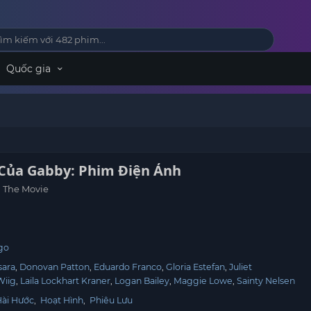
Quốc gia
Của Gabby: Phim Điện Ảnh
: The Movie
t
go
sara
Donovan Patton
Eduardo Franco
Gloria Estefan
Juliet
Wiig
Laila Lockhart Kraner
Logan Bailey
Maggie Lowe
Sainty Nelsen
Hài Hước
,
Hoạt Hình
,
Phiêu Lưu