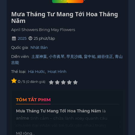
Mưa Tháng Tư Mang Tới Hoa Tháng
Năm
April Showers Bring May Flowers
2025
25 phút/tập
Quốc gia:
Nhật Bản
Diễn viên:
土屋神葉
小市眞琴
早見沙織
畠中祐
細谷佳正
青山
吉能
Thể loại:
Hài Hước
,
Hoạt Hình
0
/
0
đánh giá
5
TÓM TẮT PHIM
Mưa Tháng Tư Mang Tới Hoa Tháng Năm
là
anime
tình cảm – chữa lành xoay quanh câu
chuyện hai nhân vật trẻ tuổi gặp nhau trong
những ngày mưa đầu tháng Tư. Từ những cuộc
Mở rộng...