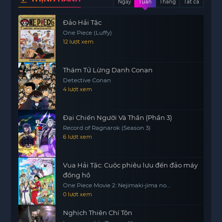
Ngày
Tuần
Tháng
Tất cả
đang được tìm kiếm nhiều.
Đảo Hải Tặc
One Piece (Luffy)
12 lượt xem
Thám Tử Lừng Danh Conan
Detective Conan
4 lượt xem
Đại Chiến Người Và Thần (Phần 3)
Record of Ragnarok (Season 3)
6 lượt xem
Vua Hải Tặc: Cuộc phiêu lưu đến đảo máy
đồng hồ
One Piece Movie 2: Nejimaki-jima no
Daibouken, One Piece: Nejimakijima no
0 lượt xem
Bouken, One Piece: Nejimaki Shima no
Bouken
Nghịch Thiên Chí Tôn