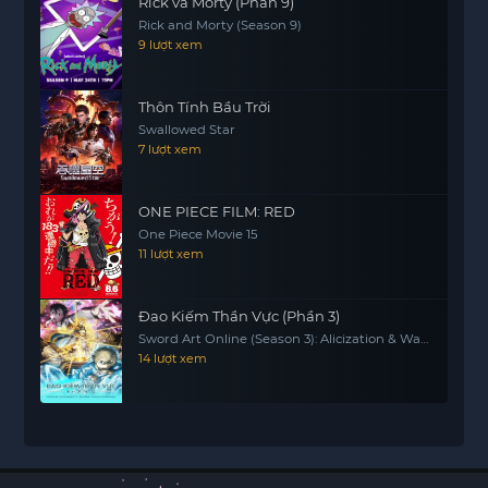
Rick và Morty (Phần 9)
Rick and Morty (Season 9)
9 lượt xem
Thôn Tính Bầu Trời
Swallowed Star
7 lượt xem
ONE PIECE FILM: RED
One Piece Movie 15
11 lượt xem
Đao Kiếm Thần Vực (Phần 3)
Sword Art Online (Season 3): Alicization & War
Of Underworld
14 lượt xem