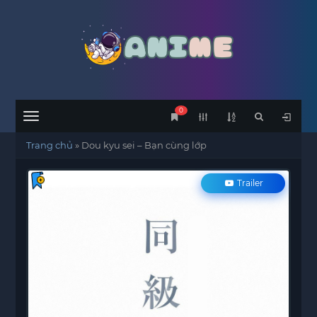
0
Menu
Trang chủ
»
Dou kyu sei – Bạn cùng lớp
Trailer