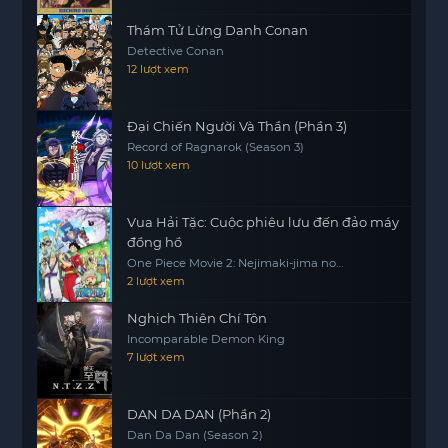
Thám Tử Lừng Danh Conan
Detective Conan
12 lượt xem
Đại Chiến Người Và Thần (Phần 3)
Record of Ragnarok (Season 3)
10 lượt xem
Vua Hải Tặc: Cuộc phiêu lưu đến đảo máy
đồng hồ
One Piece Movie 2: Nejimaki-jima no
Daibouken, One Piece: Nejimakijima no
2 lượt xem
Bouken, One Piece: Nejimaki Shima no
Bouken
Nghịch Thiên Chí Tôn
Incomparable Demon King
7 lượt xem
DAN DA DAN (Phần 2)
Dan Da Dan (Season 2)