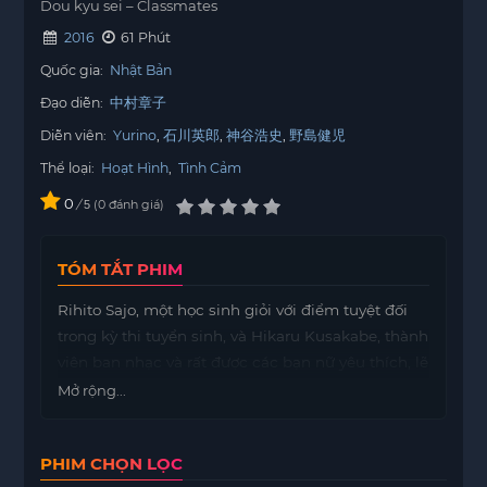
Dou kyu sei – Classmates
2016
61 Phút
Quốc gia:
Nhật Bản
Đạo diễn:
中村章子
Diễn viên:
Yurino
石川英郎
神谷浩史
野島健児
Thể loại:
Hoạt Hình
,
Tình Cảm
0
/
0
đánh giá
5
TÓM TẮT PHIM
Rihito Sajo, một học sinh giỏi với điểm tuyệt đối
trong kỳ thi tuyển sinh, và Hikaru Kusakabe, thành
viên ban nhạc và rất được các bạn nữ yêu thích, lẽ
ra sẽ không bao giờ gặp nhau. Cho đến một ngày,
Mở rộng...
họ bắt đầu trò chuyện trong buổi tập luyện cho
liên hoan hợp xướng sắp tới của trường. Sau giờ
PHIM CHỌN LỌC
học, cả hai thường xuyên gặp nhau, khi Hikaru