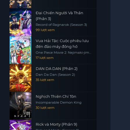
Đại Chiến Người Và Thần
(Phần 3)
Record of Ragnarok (Season 3)
99 lượt xem
Vua Hải Tặc: Cuộc phiêu lưu
đến đảo máy đồng hồ
One Piece Movie 2: Nejimaki-jima
no Daibouken, One Piece:
17 lượt xem
Nejimakijima no Bouken, One
Piece: Nejimaki Shima no Bouken
DAN DA DAN (Phần 2)
Dan Da Dan (Season 2)
35 lượt xem
Nghịch Thiên Chí Tôn
Incomparable Demon King
30 lượt xem
Rick và Morty (Phần 9)