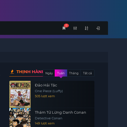
0
THỊNH HÀNH
Ngày
Tuần
Tháng
Tất cả
Đảo Hải Tặc
One Piece (Luffy)
505 lượt xem
Thám Tử Lừng Danh Conan
Detective Conan
149 lượt xem