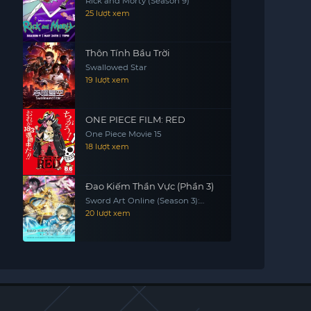
Rick and Morty (Season 9)
25 lượt xem
Thôn Tính Bầu Trời
Swallowed Star
19 lượt xem
ONE PIECE FILM: RED
One Piece Movie 15
18 lượt xem
Đao Kiếm Thần Vực (Phần 3)
Sword Art Online (Season 3):
Alicization & War Of Underworld
20 lượt xem