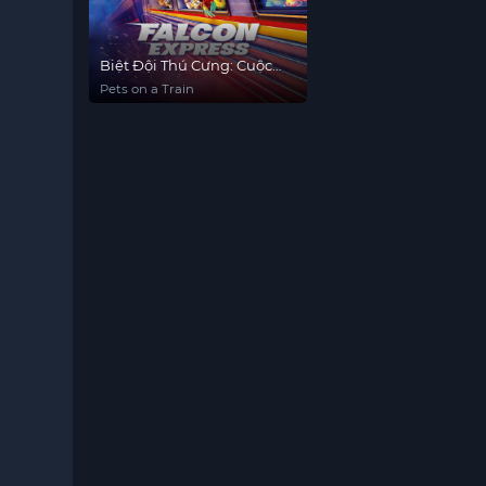
Biệt Đội Thú Cưng: Cuộc
Chiến Trên Đường Ray
Pets on a Train