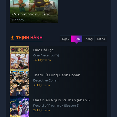
Quái vật nhỏ núi Lang
Lang
Nobody
THỊNH HÀNH
Ngày
Tuần
Tháng
Tất cả
Đảo Hải Tặc
One Piece (Luffy)
137 lượt xem
Thám Tử Lừng Danh Conan
Detective Conan
35 lượt xem
Đại Chiến Người Và Thần (Phần 3)
Record of Ragnarok (Season 3)
27 lượt xem