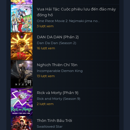
Vua Hải Tặc: Cuộc phiêu lưu đến đảo máy
đồng hồ
One Piece Movie 2: Nejimaki-jima no
Daibouken, One Piece: Nejimakijima no
3 lượt xem
Bouken, One Piece: Nejimaki Shima no
Bouken
DAN DA DAN (Phần 2)
Dan Da Dan (Season 2)
16 lượt xem
Nghịch Thiên Chí Tôn
Incomparable Demon King
13 lượt xem
Rick và Morty (Phần 9)
Rick and Morty (Season 9)
2 lượt xem
Thôn Tính Bầu Trời
Swallowed Star