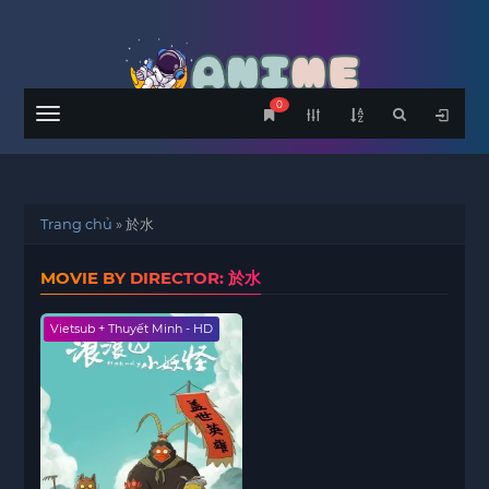
0
Menu
Trang chủ
»
於水
MOVIE BY DIRECTOR: 於水
Vietsub + Thuyết Minh - HD