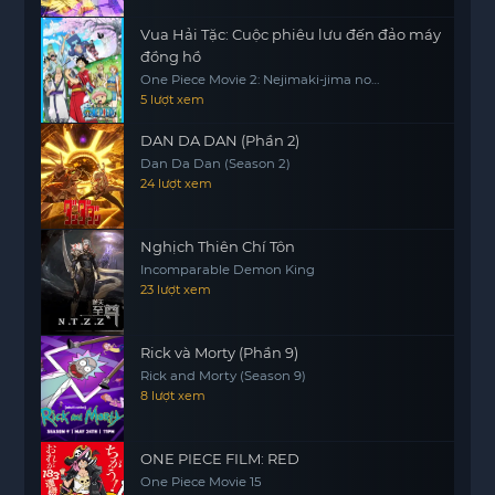
Vua Hải Tặc: Cuộc phiêu lưu đến đảo máy
đồng hồ
One Piece Movie 2: Nejimaki-jima no
Daibouken, One Piece: Nejimakijima no
5 lượt xem
Bouken, One Piece: Nejimaki Shima no
Bouken
DAN DA DAN (Phần 2)
Dan Da Dan (Season 2)
24 lượt xem
Nghịch Thiên Chí Tôn
Incomparable Demon King
23 lượt xem
Rick và Morty (Phần 9)
Rick and Morty (Season 9)
8 lượt xem
ONE PIECE FILM: RED
One Piece Movie 15