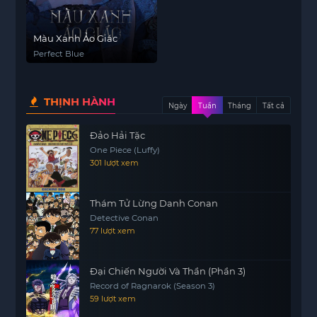
Màu Xanh Ảo Giác
Perfect Blue
THỊNH HÀNH
Ngày
Tuần
Tháng
Tất cả
Đảo Hải Tặc
One Piece (Luffy)
301 lượt xem
Thám Tử Lừng Danh Conan
Detective Conan
77 lượt xem
Đại Chiến Người Và Thần (Phần 3)
Record of Ragnarok (Season 3)
59 lượt xem