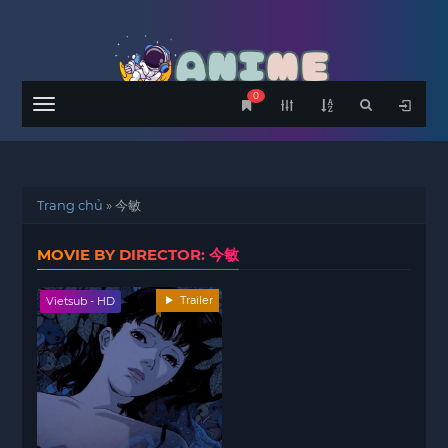
0
Menu
Trang chủ
»
今敏
MOVIE BY DIRECTOR: 今敏
Trailer
Vietsub - HD