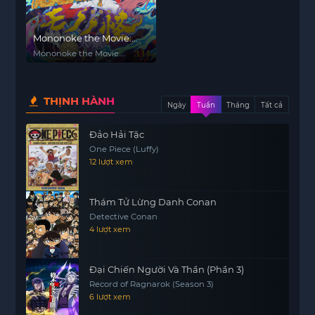
Mononoke the Movie:
Chapter II - The Ashes of
Mononoke the Movie:
Rage
Chapter II - The Ashes of
Rage
THỊNH HÀNH
Ngày
Tuần
Tháng
Tất cả
Đảo Hải Tặc
One Piece (Luffy)
12 lượt xem
Thám Tử Lừng Danh Conan
Detective Conan
4 lượt xem
Đại Chiến Người Và Thần (Phần 3)
Record of Ragnarok (Season 3)
6 lượt xem