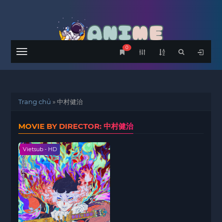
0
Menu
Trang chủ
»
中村健治
MOVIE BY DIRECTOR: 中村健治
Vietsub - HD