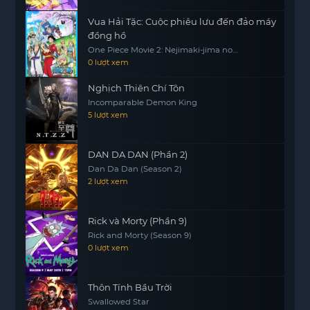
Vua Hải Tặc: Cuộc phiêu lưu đến đảo máy
đồng hồ
One Piece Movie 2: Nejimaki-jima no
Daibouken, One Piece: Nejimakijima no
0 lượt xem
Bouken, One Piece: Nejimaki Shima no
Bouken
Nghịch Thiên Chí Tôn
Incomparable Demon King
5 lượt xem
DAN DA DAN (Phần 2)
Dan Da Dan (Season 2)
2 lượt xem
Rick và Morty (Phần 9)
Rick and Morty (Season 9)
0 lượt xem
Thôn Tính Bầu Trời
Swallowed Star