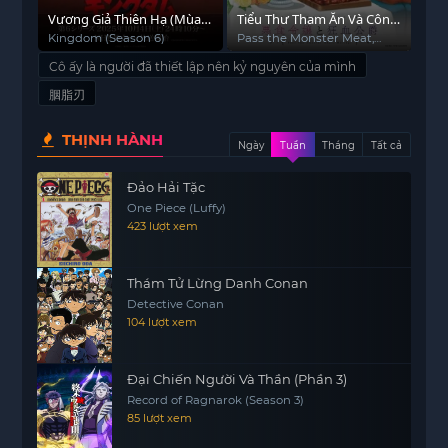
Vương Giả Thiên Hạ (Mùa
Bộ phim nổi bật nhờ xây dựng hình tượng nữ
Tiểu Thư Tham Ăn Và Công
Bác
6)
Tước Ma Cà Rồng
(Ph
Kingdom (Season 6)
Pass the Monster Meat,
Apo
chính độc lập, thông minh và quyết đoán. Các yếu
Milady!
tố như
anime nữ cường
,
anime giả tưởng
,
anime
Cô ấy là người đã thiết lập nên kỷ nguyên của mình
hành động
được kết hợp hài hòa, tạo nên câu
胭脂刃
chuyện vừa kịch tính vừa truyền cảm hứng. Bối
cảnh thế giới rộng lớn, nhiều phe phái đối đầu
THỊNH HÀNH
Ngày
Tuần
Tháng
Tất cả
cùng những âm mưu chồng chéo khiến mạch
truyện luôn duy trì được sức hút.
Đảo Hải Tặc
One Piece (Luffy)
Không chỉ đơn thuần là hành trình chinh phục
423 lượt xem
quyền lực, Cô ấy là người đã thiết lập nên kỷ
nguyên của mình còn truyền tải thông điệp về sự
Thám Tử Lừng Danh Conan
tự tin, khát vọng tự do và tinh thần dám phá vỡ
Detective Conan
giới hạn. Nhân vật chính không chờ đợi thời cơ,
104 lượt xem
mà tự mình tạo ra thời đại mới – một kỷ nguyên
mang dấu ấn của riêng cô.
Đại Chiến Người Và Thần (Phần 3)
Khán giả yêu thích những câu chuyện về nhân
Record of Ragnarok (Season 3)
85 lượt xem
vật nữ bản lĩnh chắc chắn sẽ bị cuốn hút. Theo
dõi ngay tại
anime vietsub
và khám phá thêm