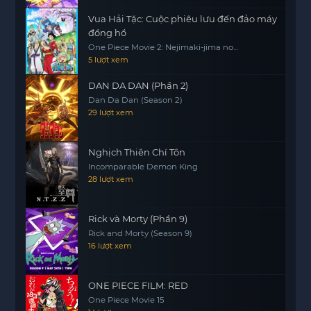
nhiều bộ
anime mới nhất
hấp dẫn tại
xem anime
Vua Hải Tặc: Cuộc phiêu lưu đến đảo máy
online
để không bỏ lỡ những siêu phẩm đặc sắc.
đồng hồ
One Piece Movie 2: Nejimaki-jima no
Daibouken, One Piece: Nejimakijima no
5 lượt xem
Bouken, One Piece: Nejimaki Shima no
Bouken
DAN DA DAN (Phần 2)
Dan Da Dan (Season 2)
29 lượt xem
Nghịch Thiên Chí Tôn
Incomparable Demon King
28 lượt xem
Rick và Morty (Phần 9)
Rick and Morty (Season 9)
16 lượt xem
ONE PIECE FILM: RED
One Piece Movie 15