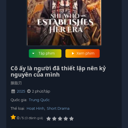
Tập phim
Xem phim
Cô ấy là người đã thiết lập nên kỷ
nguyên của mình
胭脂刃
2025
2 phút/tập
Quốc gia:
Trung Quốc
Thể loại:
Hoạt Hình
,
Short Drama
0
/
0
đánh giá
5