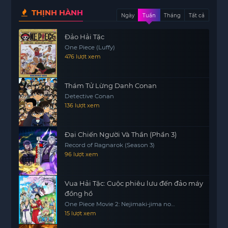
THỊNH HÀNH
Ngày
Tuần
Tháng
Tất cả
Đảo Hải Tặc
One Piece (Luffy)
476 lượt xem
Thám Tử Lừng Danh Conan
Detective Conan
136 lượt xem
Đại Chiến Người Và Thần (Phần 3)
Record of Ragnarok (Season 3)
96 lượt xem
Vua Hải Tặc: Cuộc phiêu lưu đến đảo máy
đồng hồ
One Piece Movie 2: Nejimaki-jima no
Daibouken, One Piece: Nejimakijima no
15 lượt xem
Bouken, One Piece: Nejimaki Shima no
Bouken