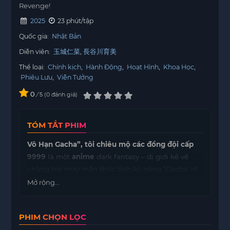
Revenge!
2025
23 phút/tập
Quốc gia:
Nhật Bản
Diễn viên:
玉城仁菜
長谷川育美
Thể loại:
Chính kịch
,
Hành Động
,
Hoạt Hình
,
Khoa Học
,
Phiêu Lưu
,
Viễn Tưởng
0
/
0
đánh giá
5
TÓM TẮT PHIM
Vô Hạn Gacha”, tôi chiêu mộ các đồng đội cấp
9999
là một
anime
dark fantasy – dị giới kể về
chàng trai may mắn thức tỉnh kỹ năng “Gacha vô
hạn”, cho phép triệu hồi đồng đội mạnh mẽ vượt
Mở rộng...
xa mọi chuẩn mực sức mạnh. Với đội hình cấp
9999 bên cạnh, anh bắt đầu cuộc hành trình sống
PHIM CHỌN LỌC
sót giữa các tầng hầm ngục nguy hiểm và đối