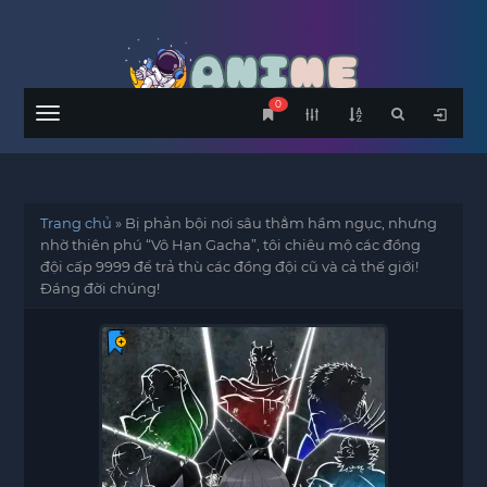
0
Menu
Trang chủ
»
Bị phản bội nơi sâu thẳm hầm ngục, nhưng
nhờ thiên phú “Vô Hạn Gacha”, tôi chiêu mộ các đồng
đội cấp 9999 để trả thù các đồng đội cũ và cả thế giới!
Đáng đời chúng!