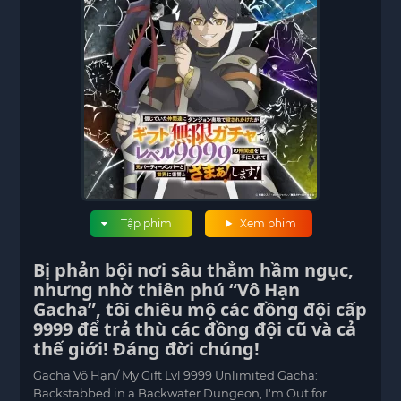
Tập phim
Xem phim
Bị phản bội nơi sâu thẳm hầm ngục,
nhưng nhờ thiên phú “Vô Hạn
Gacha”, tôi chiêu mộ các đồng đội cấp
9999 để trả thù các đồng đội cũ và cả
thế giới! Đáng đời chúng!
Gacha Vô Hạn/ My Gift Lvl 9999 Unlimited Gacha:
Backstabbed in a Backwater Dungeon, I'm Out for