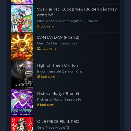
Vua Hải Tặc: Cuộc phiêu lưu đến đảo máy
đồng hồ
One Piece Movie 2: Nejimaki-jima no
Daibouken, One Piece: Nejimakijima no
5 lượt xem
Bouken, One Piece: Nejimaki Shima no
Bouken
DAN DA DAN (Phần 2)
Dan Da Dan (Season 2)
22 lượt xem
Nghịch Thiên Chí Tôn
Incomparable Demon King
21 lượt xem
Rick và Morty (Phần 9)
Rick and Morty (Season 9)
8 lượt xem
ONE PIECE FILM: RED
One Piece Movie 15