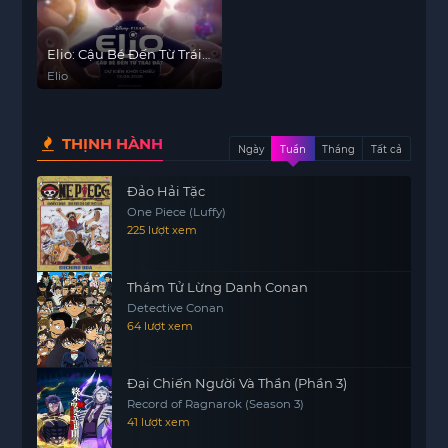
Elio: Cậu Bé Đến Từ Trái
Đất
Elio
THỊNH HÀNH
Ngày
Tuần
Tháng
Tất cả
Đảo Hải Tặc
One Piece (Luffy)
225 lượt xem
Thám Tử Lừng Danh Conan
Detective Conan
64 lượt xem
Đại Chiến Người Và Thần (Phần 3)
Record of Ragnarok (Season 3)
41 lượt xem