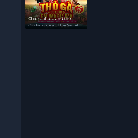
Chickenhare and the
Secret of the Groundhog
Chickenhare and the Secret
of the Groundhog