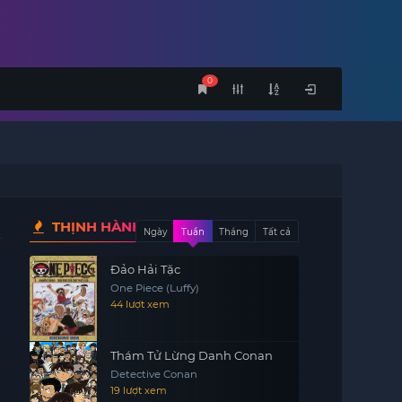
0
THỊNH HÀNH
Ngày
Tuần
Tháng
Tất cả
Đảo Hải Tặc
One Piece (Luffy)
44 lượt xem
Thám Tử Lừng Danh Conan
Detective Conan
19 lượt xem