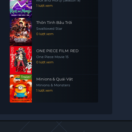
Rick and Morty (Season 9)
1 lượt xem
Thôn Tính Bầu Trời
Swallowed Star
0 lượt xem
ONE PIECE FILM: RED
One Piece Movie 15
0 lượt xem
Trailer
Minions & Quái Vật
Minions & Monsters
1 lượt xem