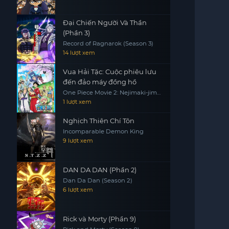
Đại Chiến Người Và Thần
(Phần 3)
Record of Ragnarok (Season 3)
14 lượt xem
Vua Hải Tặc: Cuộc phiêu lưu
đến đảo máy đồng hồ
One Piece Movie 2: Nejimaki-jima
no Daibouken, One Piece:
1 lượt xem
Nejimakijima no Bouken, One
Piece: Nejimaki Shima no Bouken
Nghịch Thiên Chí Tôn
Incomparable Demon King
9 lượt xem
DAN DA DAN (Phần 2)
Dan Da Dan (Season 2)
6 lượt xem
Rick và Morty (Phần 9)