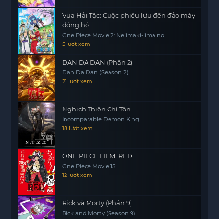
Vua Hải Tặc: Cuộc phiêu lưu đến đảo máy
đồng hồ
One Piece Movie 2: Nejimaki-jima no
Daibouken, One Piece: Nejimakijima no
5 lượt xem
Bouken, One Piece: Nejimaki Shima no
Bouken
DAN DA DAN (Phần 2)
Dan Da Dan (Season 2)
21 lượt xem
Nghịch Thiên Chí Tôn
Incomparable Demon King
18 lượt xem
ONE PIECE FILM: RED
One Piece Movie 15
12 lượt xem
Rick và Morty (Phần 9)
Rick and Morty (Season 9)