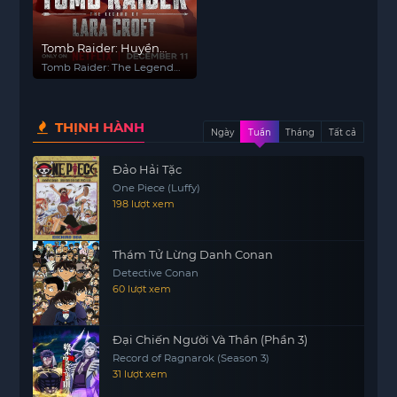
Tomb Raider: Huyền
thoại Lara Croft (Phần 2)
Tomb Raider: The Legend
of Lara Croft (Season 2)
THỊNH HÀNH
Ngày
Tuần
Tháng
Tất cả
Đảo Hải Tặc
One Piece (Luffy)
198 lượt xem
Thám Tử Lừng Danh Conan
Detective Conan
60 lượt xem
Đại Chiến Người Và Thần (Phần 3)
Record of Ragnarok (Season 3)
31 lượt xem