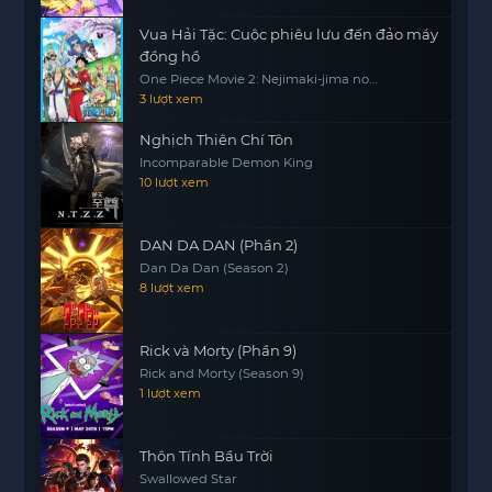
Vua Hải Tặc: Cuộc phiêu lưu đến đảo máy
đồng hồ
One Piece Movie 2: Nejimaki-jima no
Daibouken, One Piece: Nejimakijima no
3 lượt xem
Bouken, One Piece: Nejimaki Shima no
Bouken
Nghịch Thiên Chí Tôn
Incomparable Demon King
10 lượt xem
DAN DA DAN (Phần 2)
Dan Da Dan (Season 2)
8 lượt xem
Rick và Morty (Phần 9)
Rick and Morty (Season 9)
1 lượt xem
Thôn Tính Bầu Trời
Swallowed Star