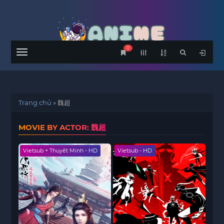
0
Menu
Trang chủ
»
魏超
MOVIE BY ACTOR: 魏超
Vietsub + Thuyết Minh - HD
Vietsub - HD