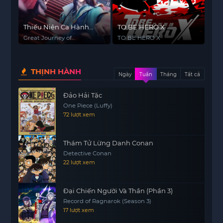
Thiếu Niên Ca Hành
TO BE HERO X
(Phần 2)
Great Journey of
TO BE HERO X
Teenagers (Season 2)
THỊNH HÀNH
Ngày
Tuần
Tháng
Tất cả
Đảo Hải Tặc
One Piece (Luffy)
72 lượt xem
Thám Tử Lừng Danh Conan
Detective Conan
22 lượt xem
Đại Chiến Người Và Thần (Phần 3)
Record of Ragnarok (Season 3)
17 lượt xem