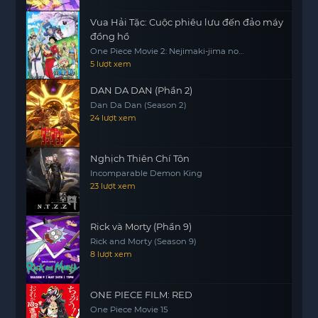
Vua Hải Tặc: Cuộc phiêu lưu đến đảo máy
đồng hồ
One Piece Movie 2: Nejimaki-jima no
Daibouken, One Piece: Nejimakijima no
5 lượt xem
Bouken, One Piece: Nejimaki Shima no
Bouken
DAN DA DAN (Phần 2)
Dan Da Dan (Season 2)
24 lượt xem
Nghịch Thiên Chí Tôn
Incomparable Demon King
23 lượt xem
Rick và Morty (Phần 9)
Rick and Morty (Season 9)
8 lượt xem
ONE PIECE FILM: RED
One Piece Movie 15