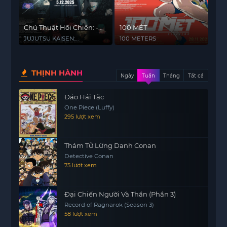
Chú Thuật Hồi Chiến: -
100 MÉT
BIến Cố Shibuya x Tử
JUJUTSU KAISEN:
100 METERS
Diệt Hồi Du-
Execution
THỊNH HÀNH
Ngày
Tuần
Tháng
Tất cả
Đảo Hải Tặc
One Piece (Luffy)
295 lượt xem
Thám Tử Lừng Danh Conan
Detective Conan
75 lượt xem
Đại Chiến Người Và Thần (Phần 3)
Record of Ragnarok (Season 3)
58 lượt xem