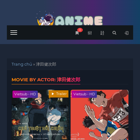
0
Menu
Trang chủ
»
津田健次郎
MOVIE BY ACTOR: 津田健次郎
Trailer
Vietsub - HD
Vietsub - HD