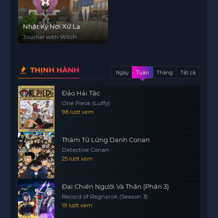
Nhật Ký Nơi Xứ Lạ
Journal with Witch
THỊNH HÀNH
Ngày
Tuần
Tháng
Tất cả
Đảo Hải Tặc
One Piece (Luffy)
98 lượt xem
Thám Tử Lừng Danh Conan
Detective Conan
25 lượt xem
Đại Chiến Người Và Thần (Phần 3)
Record of Ragnarok (Season 3)
19 lượt xem