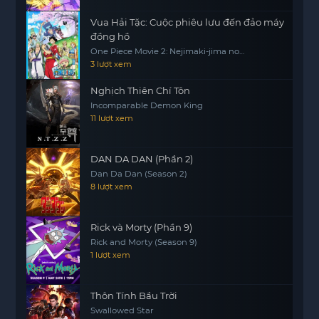
Vua Hải Tặc: Cuộc phiêu lưu đến đảo máy
đồng hồ
One Piece Movie 2: Nejimaki-jima no
Daibouken, One Piece: Nejimakijima no
3 lượt xem
Bouken, One Piece: Nejimaki Shima no
Bouken
Nghịch Thiên Chí Tôn
Incomparable Demon King
11 lượt xem
DAN DA DAN (Phần 2)
Dan Da Dan (Season 2)
8 lượt xem
Rick và Morty (Phần 9)
Rick and Morty (Season 9)
1 lượt xem
Thôn Tính Bầu Trời
Swallowed Star