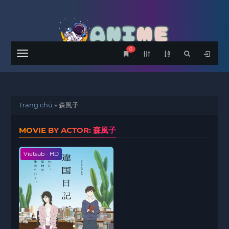
0
Menu
Trang chủ
»
森風子
MOVIE BY ACTOR: 森風子
Vietsub - HD