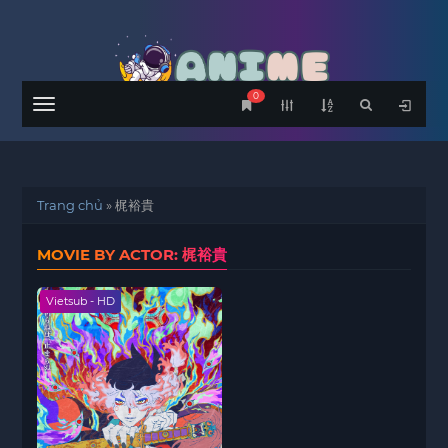
0
Menu
Trang chủ
»
梶裕貴
MOVIE BY ACTOR: 梶裕貴
Vietsub - HD