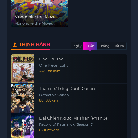
Mononoke the Movie:
Chapter II - The Ashes of
Mononoke the Movie:
Rage
Chapter II - The Ashes of
Rage
THỊNH HÀNH
Ngày
Tuần
Tháng
Tất cả
Đảo Hải Tặc
One Piece (Luffy)
337 lượt xem
Thám Tử Lừng Danh Conan
Detective Conan
88 lượt xem
Đại Chiến Người Và Thần (Phần 3)
Record of Ragnarok (Season 3)
62 lượt xem