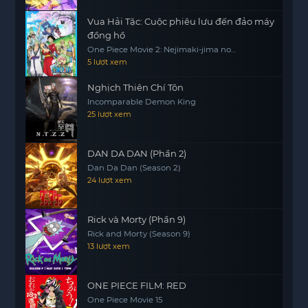
Vua Hải Tặc: Cuộc phiêu lưu đến đảo máy
đồng hồ
One Piece Movie 2: Nejimaki-jima no
Daibouken, One Piece: Nejimakijima no
5 lượt xem
Bouken, One Piece: Nejimaki Shima no
Bouken
Nghịch Thiên Chí Tôn
Incomparable Demon King
25 lượt xem
DAN DA DAN (Phần 2)
Dan Da Dan (Season 2)
24 lượt xem
Rick và Morty (Phần 9)
Rick and Morty (Season 9)
13 lượt xem
ONE PIECE FILM: RED
One Piece Movie 15