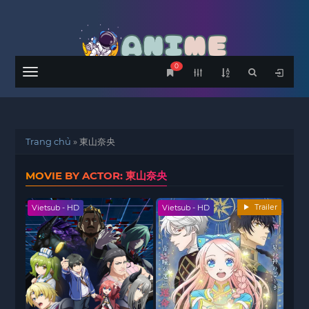
0
Menu
Trang chủ
»
東山奈央
MOVIE BY ACTOR: 東山奈央
Trailer
Vietsub - HD
Vietsub - HD