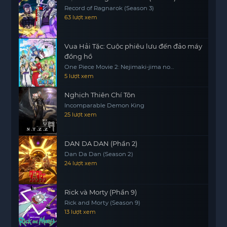
Record of Ragnarok (Season 3)
63 lượt xem
Vua Hải Tặc: Cuộc phiêu lưu đến đảo máy
đồng hồ
One Piece Movie 2: Nejimaki-jima no
Daibouken, One Piece: Nejimakijima no
5 lượt xem
Bouken, One Piece: Nejimaki Shima no
Bouken
Nghịch Thiên Chí Tôn
Incomparable Demon King
25 lượt xem
DAN DA DAN (Phần 2)
Dan Da Dan (Season 2)
24 lượt xem
Rick và Morty (Phần 9)
Rick and Morty (Season 9)
13 lượt xem