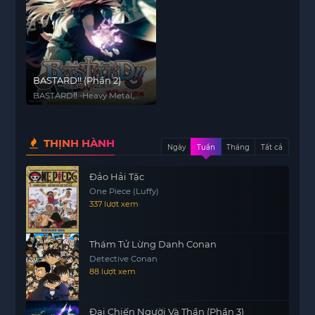
BASTARD!! (Phần 2)
BASTARD‼ -Heavy Metal,
Dark Fantasy- (Season 2)
THỊNH HÀNH
Ngày
Tuần
Tháng
Tất cả
Đảo Hải Tặc
One Piece (Luffy)
337 lượt xem
Thám Tử Lừng Danh Conan
Detective Conan
88 lượt xem
Đại Chiến Người Và Thần (Phần 3)