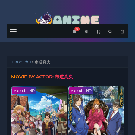
0
Menu
Trang chủ
»
市道真央
MOVIE BY ACTOR: 市道真央
Vietsub - HD
Vietsub - HD