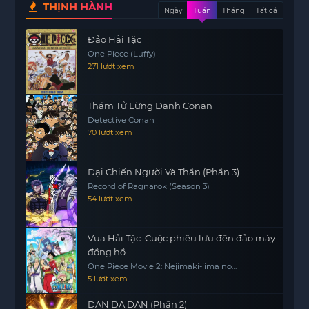
THỊNH HÀNH
Ngày
Tuần
Tháng
Tất cả
Đảo Hải Tặc
One Piece (Luffy)
271 lượt xem
Thám Tử Lừng Danh Conan
Detective Conan
70 lượt xem
Đại Chiến Người Và Thần (Phần 3)
Record of Ragnarok (Season 3)
54 lượt xem
Vua Hải Tặc: Cuộc phiêu lưu đến đảo máy
đồng hồ
One Piece Movie 2: Nejimaki-jima no
Daibouken, One Piece: Nejimakijima no
5 lượt xem
Bouken, One Piece: Nejimaki Shima no
Bouken
DAN DA DAN (Phần 2)