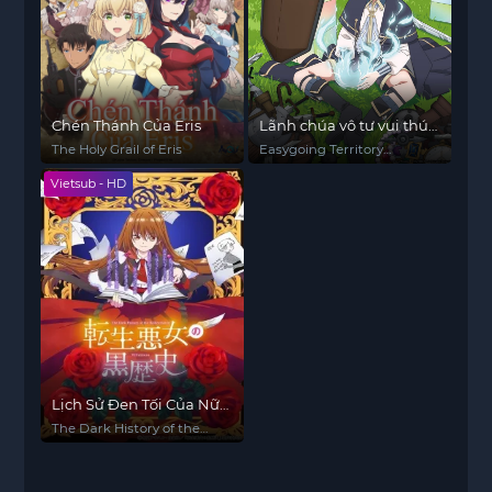
Chén Thánh Của Eris
Lãnh chúa vô tư vui thú
bảo vệ lãnh địa ~ Biến
The Holy Grail of Eris
Easygoing Territory
ngôi làng vô danh thành
Defense by the Optimistic
Vietsub - HD
Lord
pháo đài mạnh nhất
bằng ma pháp hệ sản
xuất ~
Lịch Sử Đen Tối Của Nữ
Phản Diện Tái Sinh
The Dark History of the
Reincarnated Villainess