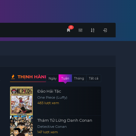
0
THỊNH HÀNH
Ngày
Tuần
Tháng
Tất cả
Đảo Hải Tặc
One Piece (Luffy)
483 lượt xem
Thám Tử Lừng Danh Conan
Detective Conan
147 lượt xem