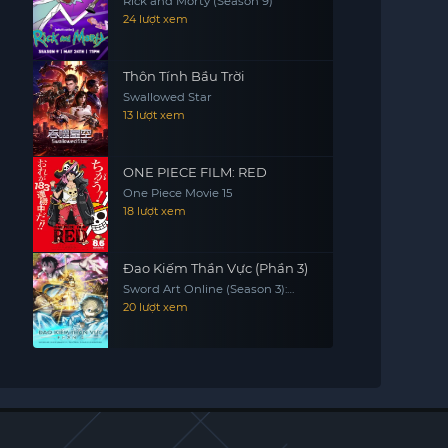
Rick and Morty (Season 9)
24 lượt xem
Thôn Tính Bầu Trời
Swallowed Star
13 lượt xem
ONE PIECE FILM: RED
One Piece Movie 15
18 lượt xem
Đao Kiếm Thần Vực (Phần 3)
Sword Art Online (Season 3):
Alicization & War Of Underworld
20 lượt xem