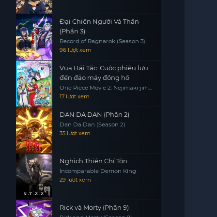
Đại Chiến Người Và Thần
(Phần 3)
Record of Ragnarok (Season 3)
96 lượt xem
Vua Hải Tặc: Cuộc phiêu lưu
đến đảo máy đồng hồ
One Piece Movie 2: Nejimaki-jima
no Daibouken, One Piece:
17 lượt xem
Nejimakijima no Bouken, One
Piece: Nejimaki Shima no Bouken
DAN DA DAN (Phần 2)
Dan Da Dan (Season 2)
35 lượt xem
Nghịch Thiên Chí Tôn
Incomparable Demon King
29 lượt xem
Rick và Morty (Phần 9)