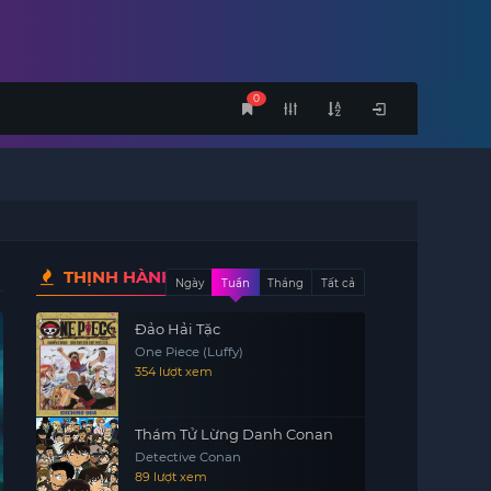
0
THỊNH HÀNH
Ngày
Tuần
Tháng
Tất cả
Đảo Hải Tặc
One Piece (Luffy)
354 lượt xem
Thám Tử Lừng Danh Conan
Detective Conan
89 lượt xem