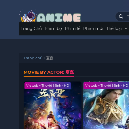
Trang Chủ
Phim bộ
Phim lẻ
Phim mới
Thể loại
Trang chủ
»
夏磊
MOVIE BY ACTOR: 夏磊
Vietsub + Thuyết Minh - HD
Vietsub + Thuyết Minh - HD