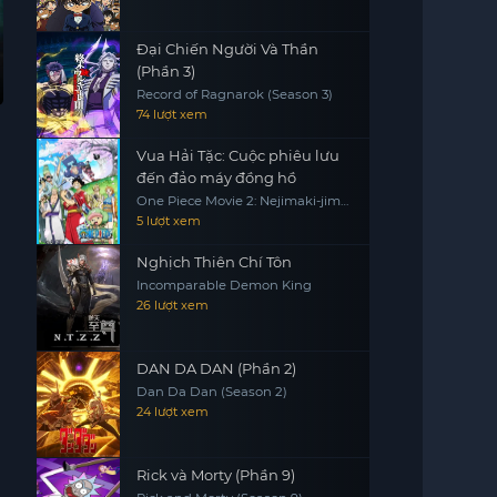
Đại Chiến Người Và Thần
(Phần 3)
Record of Ragnarok (Season 3)
74 lượt xem
Vua Hải Tặc: Cuộc phiêu lưu
đến đảo máy đồng hồ
One Piece Movie 2: Nejimaki-jima
no Daibouken, One Piece:
5 lượt xem
Nejimakijima no Bouken, One
Piece: Nejimaki Shima no Bouken
Nghịch Thiên Chí Tôn
Incomparable Demon King
26 lượt xem
DAN DA DAN (Phần 2)
Dan Da Dan (Season 2)
24 lượt xem
Rick và Morty (Phần 9)