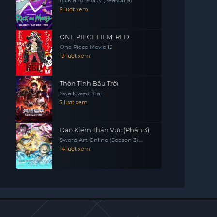
Rick and Morty (Season 9)
9 lượt xem
ONE PIECE FILM: RED
One Piece Movie 15
19 lượt xem
Thôn Tính Bầu Trời
Swallowed Star
7 lượt xem
Đao Kiếm Thần Vực (Phần 3)
Sword Art Online (Season 3):
Alicization & War Of Underworld
14 lượt xem