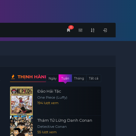
0
THỊNH HÀNH
Ngày
Tuần
Tháng
Tất cả
Đảo Hải Tặc
One Piece (Luffy)
194 lượt xem
Thám Tử Lừng Danh Conan
Detective Conan
55 lượt xem