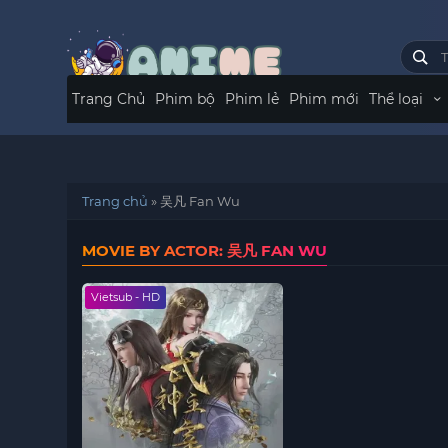
Trang Chủ
Phim bộ
Phim lẻ
Phim mới
Thể loại
Trang chủ
»
吴凡 Fan Wu
MOVIE BY ACTOR: 吴凡 FAN WU
Vietsub - HD