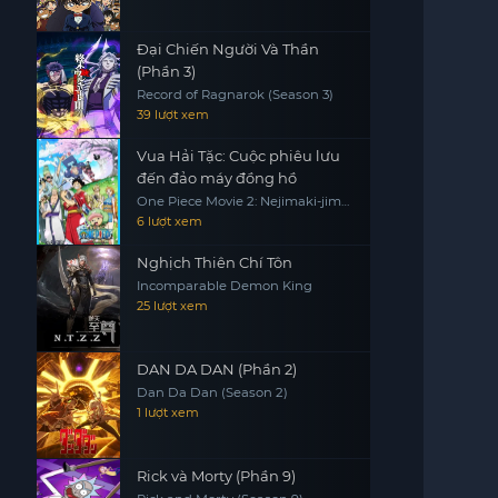
Đại Chiến Người Và Thần
(Phần 3)
Record of Ragnarok (Season 3)
39 lượt xem
Vua Hải Tặc: Cuộc phiêu lưu
đến đảo máy đồng hồ
One Piece Movie 2: Nejimaki-jima
no Daibouken, One Piece:
6 lượt xem
Nejimakijima no Bouken, One
Piece: Nejimaki Shima no Bouken
Nghịch Thiên Chí Tôn
Incomparable Demon King
25 lượt xem
DAN DA DAN (Phần 2)
Dan Da Dan (Season 2)
1 lượt xem
Rick và Morty (Phần 9)