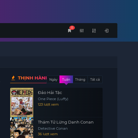
0
THỊNH HÀNH
Ngày
Tuần
Tháng
Tất cả
Đảo Hải Tặc
One Piece (Luffy)
123 lượt xem
Thám Tử Lừng Danh Conan
Detective Conan
36 lượt xem