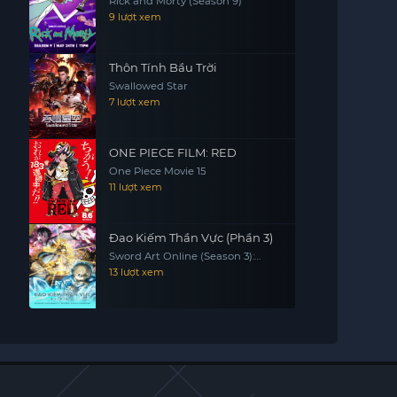
Rick and Morty (Season 9)
9 lượt xem
Thôn Tính Bầu Trời
Swallowed Star
7 lượt xem
ONE PIECE FILM: RED
One Piece Movie 15
11 lượt xem
Đao Kiếm Thần Vực (Phần 3)
Sword Art Online (Season 3):
Alicization & War Of Underworld
13 lượt xem