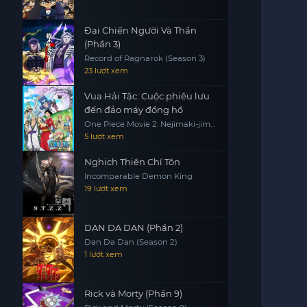
Đại Chiến Người Và Thần
(Phần 3)
Record of Ragnarok (Season 3)
23 lượt xem
Vua Hải Tặc: Cuộc phiêu lưu
đến đảo máy đồng hồ
One Piece Movie 2: Nejimaki-jima
no Daibouken, One Piece:
5 lượt xem
Nejimakijima no Bouken, One
Piece: Nejimaki Shima no Bouken
Nghịch Thiên Chí Tôn
Incomparable Demon King
19 lượt xem
DAN DA DAN (Phần 2)
Dan Da Dan (Season 2)
1 lượt xem
Rick và Morty (Phần 9)