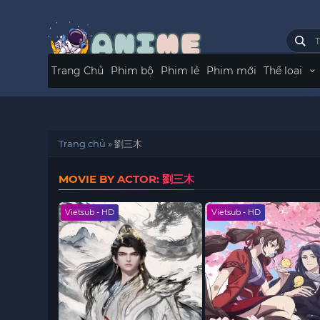
Trang Chủ
Phim bộ
Phim lẻ
Phim mới
Thể loại
Trang chủ
»
劉三木
MOVIE BY ACTOR: 劉三木
Vietsub - HD
Vietsub - HD