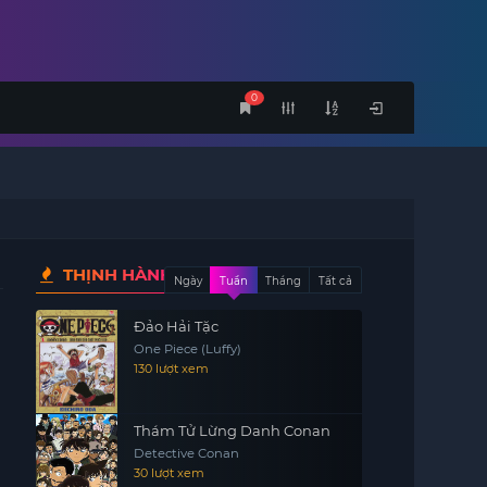
0
THỊNH HÀNH
Ngày
Tuần
Tháng
Tất cả
Đảo Hải Tặc
One Piece (Luffy)
130 lượt xem
Thám Tử Lừng Danh Conan
Detective Conan
30 lượt xem