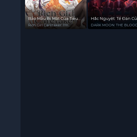
Bảo Mẫu Bí Mật Của Tiểu
Hắc Nguyệt: Tế Đàn C
Thư
Trăng
Rich Girl Caretaker: I'm
DARK MOON: THE BLOO
Secretly the Caregiver of the
ALTAR
Most Popular Girl in This Rich
Kid School