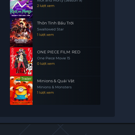
Rick and Morty (Season 9)
2 lượt xem
Thôn Tính Bầu Trời
Swallowed Star
1 lượt xem
ONE PIECE FILM: RED
One Piece Movie 15
0 lượt xem
Trailer
Minions & Quái Vật
Minions & Monsters
1 lượt xem