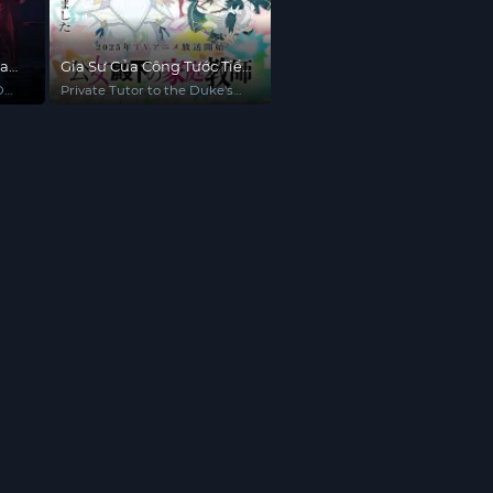
ủa
Gia Sư Của Công Tước Tiểu
Thư
D
Private Tutor to the Duke's
Daughter