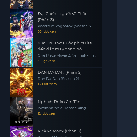
Đại Chiến Người Và Thần
(Phần 3)
Record of Ragnarok (Season 3)
26 lượt xem
Vua Hải Tặc: Cuộc phiêu lưu
đến đảo máy đồng hồ
One Piece Movie 2: Nejimaki-jima
no Daibouken, One Piece:
3 lượt xem
Nejimakijima no Bouken, One
Piece: Nejimaki Shima no Bouken
DAN DA DAN (Phần 2)
Dan Da Dan (Season 2)
16 lượt xem
Nghịch Thiên Chí Tôn
Incomparable Demon King
12 lượt xem
Rick và Morty (Phần 9)