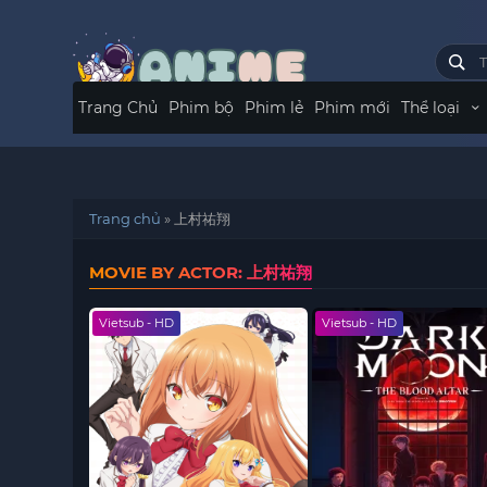
Trang Chủ
Phim bộ
Phim lẻ
Phim mới
Thể loại
Trang chủ
»
上村祐翔
MOVIE BY ACTOR: 上村祐翔
Vietsub - HD
Vietsub - HD