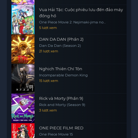
Vua Hải Tặc: Cuộc phiêu lưu đến đảo máy
đồng hồ
One Piece Movie 2: Nejimaki-jima no
Daibouken, One Piece: Nejimakijima no
5 lượt xem
Bouken, One Piece: Nejimaki Shima no
Bouken
DAN DA DAN (Phần 2)
Dan Da Dan (Season 2)
21 lượt xem
Nghịch Thiên Chí Tôn
Incomparable Demon King
15 lượt xem
Rick và Morty (Phần 9)
Rick and Morty (Season 9)
3 lượt xem
ONE PIECE FILM: RED
One Piece Movie 15