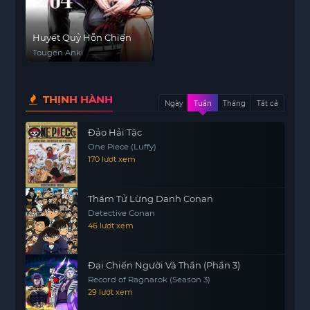
Huyết Quỷ Hỗn Chiến
Tougen Anki
THỊNH HÀNH
Ngày
Tuần
Tháng
Tất cả
Đảo Hải Tặc
One Piece (Luffy)
170 lượt xem
Thám Tử Lừng Danh Conan
Detective Conan
46 lượt xem
Đại Chiến Người Và Thần (Phần 3)
Record of Ragnarok (Season 3)
29 lượt xem