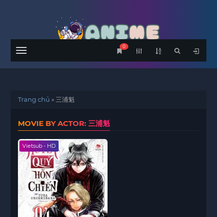
0
Menu
Trang chủ
»
三浦魁
MOVIE BY ACTOR: 三浦魁
Vietsub - HD