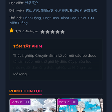
Đạo diễn:
渋谷亮介
Diễn viên:
内山夕実
加隈亜衣
小原好美
杉田智和
茅野愛衣
Thể loại:
Hành Động
,
Hoạt Hình
,
Khoa Học
,
Phiêu Lưu
,
Viễn Tưởng
0
/
0
đánh giá
5
TÓM TẮT PHIM
Thất Nghiệp Chuyển Sinh kể về một cậu bé được
tái sinh vào một thế giới kỳ diệu đầy phiêu lưu,
một người đàn ông thất nghiệp và không mục
đích trước đây quyết định sống cuộc sống mới
Mở rộng...
của mình một cách trọn vẹn nhất…
PHIM CHỌN LỌC
Vietsub - HD
Vietsub - HD
Viet