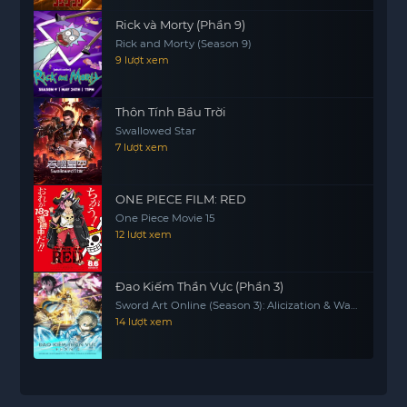
Rick và Morty (Phần 9)
Rick and Morty (Season 9)
9 lượt xem
Thôn Tính Bầu Trời
Swallowed Star
7 lượt xem
ONE PIECE FILM: RED
One Piece Movie 15
12 lượt xem
Đao Kiếm Thần Vực (Phần 3)
Sword Art Online (Season 3): Alicization & War
Of Underworld
14 lượt xem