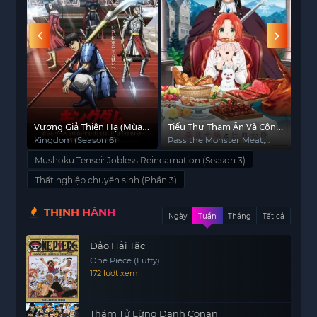
Vương Giả Thiên Hạ (Mùa
Tiểu Thư Tham Ăn Và Công
Bác
6)
Tước Ma Cà Rồng
(Ph
Kingdom (Season 6)
Pass the Monster Meat,
Apo
Milady!
Mushoku Tensei: Jobless Reincarnation (Season 3)
Thất nghiệp chuyển sinh (Phần 3)
THỊNH HÀNH
Ngày
Tuần
Tháng
Tất cả
Đảo Hải Tặc
One Piece (Luffy)
172 lượt xem
Thám Tử Lừng Danh Conan