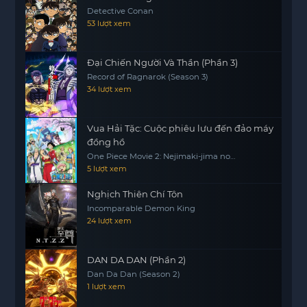
Detective Conan
53 lượt xem
Đại Chiến Người Và Thần (Phần 3)
Record of Ragnarok (Season 3)
34 lượt xem
Vua Hải Tặc: Cuộc phiêu lưu đến đảo máy
đồng hồ
One Piece Movie 2: Nejimaki-jima no
Daibouken, One Piece: Nejimakijima no
5 lượt xem
Bouken, One Piece: Nejimaki Shima no
Bouken
Nghịch Thiên Chí Tôn
Incomparable Demon King
24 lượt xem
DAN DA DAN (Phần 2)
Dan Da Dan (Season 2)
1 lượt xem