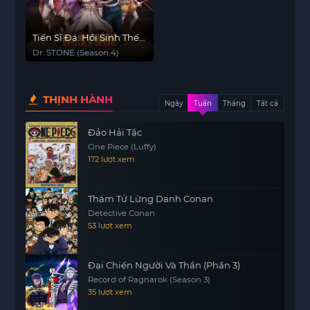
Tiến Sĩ Đá: Hồi Sinh Thế
Giới (Phần 4)
Dr. STONE (Season 4)
THỊNH HÀNH
Ngày
Tuần
Tháng
Tất cả
Đảo Hải Tặc
One Piece (Luffy)
172 lượt xem
Thám Tử Lừng Danh Conan
Detective Conan
53 lượt xem
Đại Chiến Người Và Thần (Phần 3)
Record of Ragnarok (Season 3)
35 lượt xem