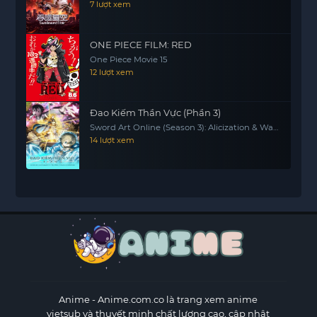
7 lượt xem
ONE PIECE FILM: RED
One Piece Movie 15
12 lượt xem
Đao Kiếm Thần Vực (Phần 3)
Sword Art Online (Season 3): Alicization & War
Of Underworld
14 lượt xem
Anime
- Anime.com.co là trang xem anime
vietsub và thuyết minh chất lượng cao, cập nhật