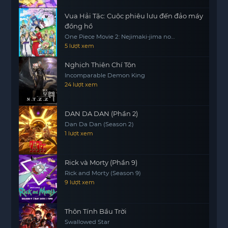
Vua Hải Tặc: Cuộc phiêu lưu đến đảo máy
đồng hồ
One Piece Movie 2: Nejimaki-jima no
Daibouken, One Piece: Nejimakijima no
5 lượt xem
Bouken, One Piece: Nejimaki Shima no
Bouken
Nghịch Thiên Chí Tôn
Incomparable Demon King
24 lượt xem
DAN DA DAN (Phần 2)
Dan Da Dan (Season 2)
1 lượt xem
Rick và Morty (Phần 9)
Rick and Morty (Season 9)
9 lượt xem
Thôn Tính Bầu Trời
Swallowed Star