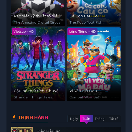
Rạp xiếc kỹ thuật số diệu
Cá Con Cau Có
kỳ
The Amazing Digital Circus
The Pout-Pout Fish
Vietsub - HD
Lồng Tiếng - HD
Cậu bé mất tích: Chuyện
Vì Yêu Mà Đấu
năm 85
Stranger Things: Tales
Combat Wombat
from '85
THỊNH HÀNH
Ngày
Tuần
Tháng
Tất cả
Đảo Hải Tặc