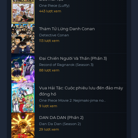
One Piece (Luffy)
443 lượt xem
Thám Tử Lừng Danh Conan
Detective Conan
113 lượt xem
Đại Chiến Người Và Thần (Phần 3)
Record of Ragnarok (Season 3)
88 lượt xem
Vua Hải Tặc: Cuộc phiêu lưu đến đảo máy
đồng hồ
One Piece Movie 2: Nejimaki-jima no
Daibouken, One Piece: Nejimakijima no
9 lượt xem
Bouken, One Piece: Nejimaki Shima no
Bouken
DAN DA DAN (Phần 2)
Dan Da Dan (Season 2)
29 lượt xem