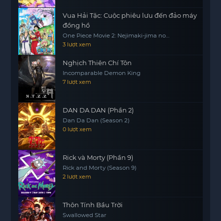
Vua Hải Tặc: Cuộc phiêu lưu đến đảo máy
đồng hồ
One Piece Movie 2: Nejimaki-jima no
Daibouken, One Piece: Nejimakijima no
3 lượt xem
Bouken, One Piece: Nejimaki Shima no
Bouken
Nghịch Thiên Chí Tôn
Incomparable Demon King
7 lượt xem
DAN DA DAN (Phần 2)
Dan Da Dan (Season 2)
0 lượt xem
Rick và Morty (Phần 9)
Rick and Morty (Season 9)
2 lượt xem
Thôn Tính Bầu Trời
Swallowed Star