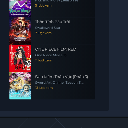
Rick and Morty (Season 9)
5 lượt xem
Thôn Tính Bầu Trời
Swallowed Star
7 lượt xem
ONE PIECE FILM: RED
One Piece Movie 15
11 lượt xem
Đao Kiếm Thần Vực (Phần 3)
Sword Art Online (Season 3):
Alicization & War Of Underworld
13 lượt xem