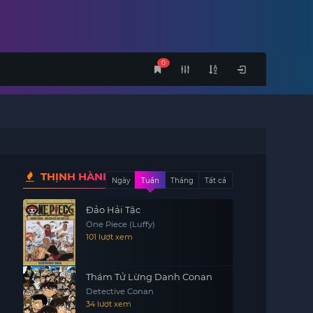
0
THỊNH HÀNH
Ngày
Tuần
Tháng
Tất cả
Đảo Hải Tặc
One Piece (Luffy)
101 lượt xem
Thám Tử Lừng Danh Conan
Detective Conan
34 lượt xem