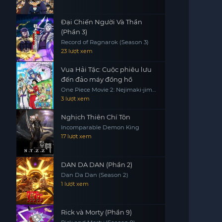
Đại Chiến Người Và Thần
(Phần 3)
Record of Ragnarok (Season 3)
23 lượt xem
Vua Hải Tặc: Cuộc phiêu lưu
đến đảo máy đồng hồ
One Piece Movie 2: Nejimaki-jima
no Daibouken, One Piece:
3 lượt xem
Nejimakijima no Bouken, One
Piece: Nejimaki Shima no Bouken
Nghịch Thiên Chí Tôn
Incomparable Demon King
17 lượt xem
DAN DA DAN (Phần 2)
Dan Da Dan (Season 2)
1 lượt xem
Rick và Morty (Phần 9)