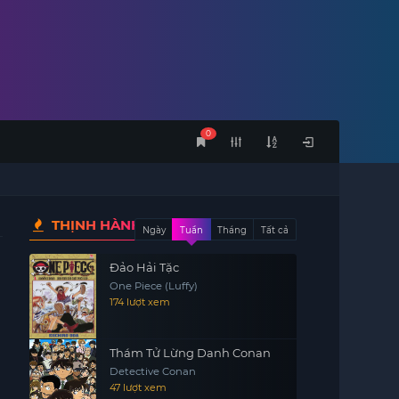
0
THỊNH HÀNH
Ngày
Tuần
Tháng
Tất cả
Đảo Hải Tặc
One Piece (Luffy)
174 lượt xem
Thám Tử Lừng Danh Conan
Detective Conan
47 lượt xem