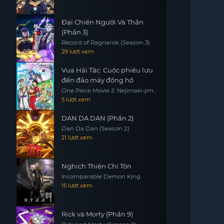
Đại Chiến Người Và Thần
(Phần 3)
Record of Ragnarok (Season 3)
29 lượt xem
Vua Hải Tặc: Cuộc phiêu lưu
đến đảo máy đồng hồ
One Piece Movie 2: Nejimaki-jima
no Daibouken, One Piece:
5 lượt xem
Nejimakijima no Bouken, One
Piece: Nejimaki Shima no Bouken
DAN DA DAN (Phần 2)
Dan Da Dan (Season 2)
21 lượt xem
Nghịch Thiên Chí Tôn
Incomparable Demon King
15 lượt xem
Rick và Morty (Phần 9)