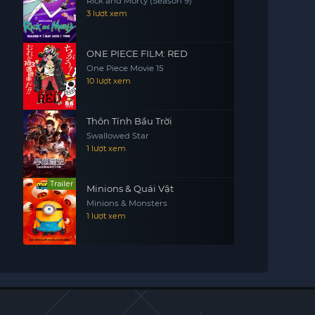
Rick and Morty (Season 9)
3 lượt xem
ONE PIECE FILM: RED
One Piece Movie 15
10 lượt xem
Thôn Tính Bầu Trời
Swallowed Star
1 lượt xem
Trailer
Minions & Quái Vật
Minions & Monsters
1 lượt xem