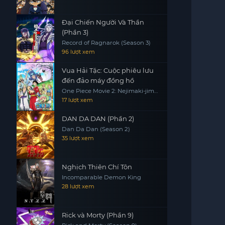
Đại Chiến Người Và Thần
(Phần 3)
Record of Ragnarok (Season 3)
96 lượt xem
Vua Hải Tặc: Cuộc phiêu lưu
đến đảo máy đồng hồ
One Piece Movie 2: Nejimaki-jima
no Daibouken, One Piece:
17 lượt xem
Nejimakijima no Bouken, One
Piece: Nejimaki Shima no Bouken
DAN DA DAN (Phần 2)
Dan Da Dan (Season 2)
35 lượt xem
Nghịch Thiên Chí Tôn
Incomparable Demon King
28 lượt xem
Rick và Morty (Phần 9)