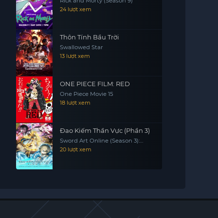
Rick and Morty (Season 9)
24 lượt xem
Thôn Tính Bầu Trời
Swallowed Star
13 lượt xem
ONE PIECE FILM: RED
One Piece Movie 15
18 lượt xem
Đao Kiếm Thần Vực (Phần 3)
Sword Art Online (Season 3):
Alicization & War Of Underworld
20 lượt xem