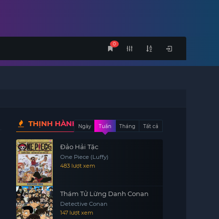
0
THỊNH HÀNH
Ngày
Tuần
Tháng
Tất cả
Đảo Hải Tặc
One Piece (Luffy)
483 lượt xem
Thám Tử Lừng Danh Conan
Detective Conan
147 lượt xem